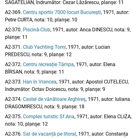
SAGATELIAN, îndrumător: Cezar Lăzărescu, planșe: 11
A2-369.
Centru sportiv 7000 locuri București
, 1971, autor:
Petre CURTA, nota: 10, planșe: 10
A2-370.
Piscină-Club
, 1971, autor: Anca DINESCU, nota: 9,
planșe: 11
A2-371.
Club Yachting Tomi
, 1971, autor: Lucian
PREDESCU, nota: 9, planșe: 12
A2-372.
Centru recreație Tâmpa
, 1971, autor: Elena
BÎRSAN, nota: 9, planșe: 11
A2-373.
Han în Vrancea
, 1971, autor: Apostol CUTELECU,
îndrumător: Octav Doicescu, nota: 9, planșe: 9
A2-374.
Castel de vânătoare Arghireș
, 1971, autor: Iuliana
DRAGOMIRESCU, nota: 9, planșe: 18
A2-375.
Complex turistic Sf.Ana
, 1971, autor: Elena CLIZA,
nota: 10, planșe: 12
A2-376.
Sat de vacanță pe litoral
, 1971, autor: Constanța