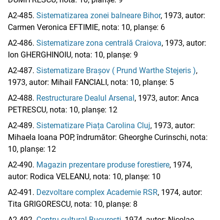
A2-485.
Sistematizarea zonei balneare Bihor
, 1973, autor:
Carmen Veronica EFTIMIE, nota: 10, planșe: 6
A2-486.
Sistematizare zona centrală Craiova
, 1973, autor:
Ion GHERGHINOIU, nota: 10, planșe: 9
A2-487.
Sistematizare Brașov ( Prund Warthe Stejeris )
,
1973, autor: Mihail FANCIALI, nota: 10, planșe: 5
A2-488.
Restructurare Dealul Arsenal
, 1973, autor: Anca
PETRESCU, nota: 10, planșe: 12
A2-489.
Sistematizare Piața Carolina Cluj
, 1973, autor:
Mihaela Ioana POP, îndrumător: Gheorghe Curinschi, nota:
10, planșe: 12
A2-490.
Magazin prezentare produse forestiere
, 1974,
autor: Rodica VELEANU, nota: 10, planșe: 10
A2-491.
Dezvoltare complex Academie RSR
, 1974, autor:
Tita GRIGORESCU, nota: 10, planșe: 8
A2-492.
Centru cultural București
, 1974, autor: Nicolae