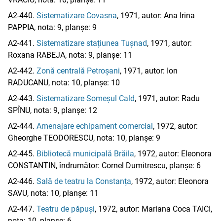
A2-440.
Sistematizare Covasna
, 1971, autor: Ana Irina
PAPPIA, nota: 9, planșe: 9
A2-441.
Sistematizare stațiunea Tușnad
, 1971, autor:
Roxana RABEJA, nota: 9, planșe: 11
A2-442.
Zonă centrală Petroșani
, 1971, autor: Ion
RADUCANU, nota: 10, planșe: 10
A2-443.
Sistematizare Someșul Cald
, 1971, autor: Radu
SPÎNU, nota: 9, planșe: 12
A2-444.
Amenajare echipament comercial
, 1972, autor:
Gheorghe TEODORESCU, nota: 10, planșe: 9
A2-445.
Bibliotecă municipală Brăila
, 1972, autor: Eleonora
CONSTANTIN, îndrumător: Cornel Dumitrescu, planșe: 6
A2-446.
Sală de teatru la Constanța
, 1972, autor: Eleonora
SAVU, nota: 10, planșe: 11
A2-447.
Teatru de păpuși
, 1972, autor: Mariana Coca TAICI,
nota: 10, planșe: 6