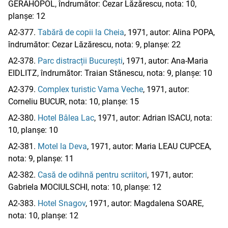
GERAHOPOL, îndrumător: Cezar Lăzărescu, nota: 10,
planșe: 12
A2-377.
Tabără de copii la Cheia
, 1971, autor: Alina POPA,
îndrumător: Cezar Lăzărescu, nota: 9, planșe: 22
A2-378.
Parc distracții București
, 1971, autor: Ana-Maria
EIDLITZ, îndrumător: Traian Stănescu, nota: 9, planșe: 10
A2-379.
Complex turistic Vama Veche
, 1971, autor:
Corneliu BUCUR, nota: 10, planșe: 15
A2-380.
Hotel Bâlea Lac
, 1971, autor: Adrian ISACU, nota:
10, planșe: 10
A2-381.
Motel la Deva
, 1971, autor: Maria LEAU CUPCEA,
nota: 9, planșe: 11
A2-382.
Casă de odihnă pentru scriitori
, 1971, autor:
Gabriela MOCIULSCHI, nota: 10, planșe: 12
A2-383.
Hotel Snagov
, 1971, autor: Magdalena SOARE,
nota: 10, planșe: 12