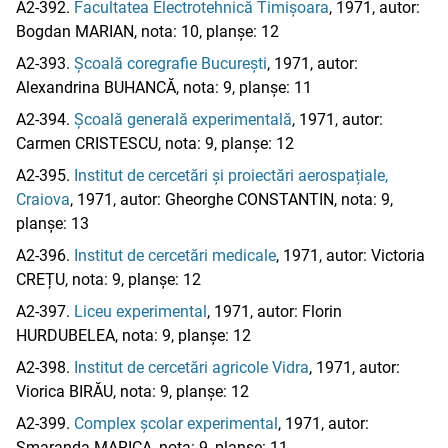
A2-392.
Facultatea Electrotehnică Timișoara
, 1971, autor:
Bogdan MARIAN, nota: 10, planșe: 12
A2-393.
Școală coregrafie București
, 1971, autor:
Alexandrina BUHANCĂ, nota: 9, planșe: 11
A2-394.
Școală generală experimentală
, 1971, autor:
Carmen CRISTESCU, nota: 9, planșe: 12
A2-395.
Institut de cercetări și proiectări aerospațiale,
Craiova
, 1971, autor: Gheorghe CONSTANTIN, nota: 9,
planșe: 13
A2-396.
Institut de cercetări medicale
, 1971, autor: Victoria
CREȚU, nota: 9, planșe: 12
A2-397.
Liceu experimental
, 1971, autor: Florin
HURDUBELEA, nota: 9, planșe: 12
A2-398.
Institut de cercetări agricole Vidra
, 1971, autor:
Viorica BIRĂU, nota: 9, planșe: 12
A2-399.
Complex școlar experimental
, 1971, autor:
Smaranda MARICA, nota: 9, planșe: 11