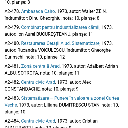
10, planșe: 8
A2-478.
Ambasada Cairo
, 1973, autor: Walter ZEIN,
îndrumător: Dinu Gheorghiu, nota: 10, planșe: 8
A2-479.
Combinat pentru industrializarea cărnii
, 1973,
autor: Ion Aurel BUCUREȘTEANU, planșe: 11
A2-480.
Restaurarea Cetății Aiud, Sistematizare
, 1973,
autor: Ruxandra VOICULESCU, îndrumător: Gheorghe
Curinschi, nota: 10, planșe: 12
A2-481.
Zonă centrală Arad
, 1973, autor: Adalbert Adrian
ALBU, SOTROPA, nota: 10, planșe: 11
A2-482.
Centru civic Arad
, 1973, autor: Alex
CONSTANDACHE, nota: 10, planșe: 9
A2-483.
Sistematizare – Punere în valoare a zonei Curtea
Veche
, 1973, autor: Liliana DUMITRESCU STAN, nota: 10,
planșe: 10
A2-484.
Centru civic Arad
, 1973, autor: Cristian
DUMITRESCU, nota: 10, planșe: 9