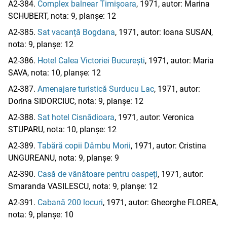
A2-384.
Complex balnear Timișoara
, 1971, autor: Marina
SCHUBERT, nota: 9, planșe: 12
A2-385.
Sat vacanță Bogdana
, 1971, autor: Ioana SUSAN,
nota: 9, planșe: 12
A2-386.
Hotel Calea Victoriei București
, 1971, autor: Maria
SAVA, nota: 10, planșe: 12
A2-387.
Amenajare turistică Surducu Lac
, 1971, autor:
Dorina SIDORCIUC, nota: 9, planșe: 12
A2-388.
Sat hotel Cisnădioara
, 1971, autor: Veronica
STUPARU, nota: 10, planșe: 12
A2-389.
Tabără copii Dâmbu Morii
, 1971, autor: Cristina
UNGUREANU, nota: 9, planșe: 9
A2-390.
Casă de vânătoare pentru oaspeți
, 1971, autor:
Smaranda VASILESCU, nota: 9, planșe: 12
A2-391.
Cabană 200 locuri
, 1971, autor: Gheorghe FLOREA,
nota: 9, planșe: 10