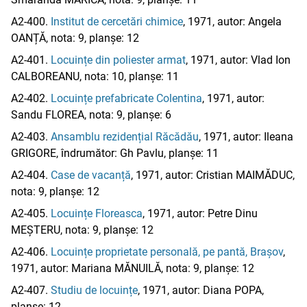
A2-400.
Institut de cercetări chimice
, 1971, autor: Angela
OANȚĂ, nota: 9, planșe: 12
A2-401.
Locuințe din poliester armat
, 1971, autor: Vlad Ion
CALBOREANU, nota: 10, planșe: 11
A2-402.
Locuințe prefabricate Colentina
, 1971, autor:
Sandu FLOREA, nota: 9, planșe: 6
A2-403.
Ansamblu rezidențial Răcădău
, 1971, autor: Ileana
GRIGORE, îndrumător: Gh Pavlu, planșe: 11
A2-404.
Case de vacanță
, 1971, autor: Cristian MAIMĂDUC,
nota: 9, planșe: 12
A2-405.
Locuințe Floreasca
, 1971, autor: Petre Dinu
MEȘTERU, nota: 9, planșe: 12
A2-406.
Locuințe proprietate personală, pe pantă, Brașov
,
1971, autor: Mariana MĂNUILĂ, nota: 9, planșe: 12
A2-407.
Studiu de locuințe
, 1971, autor: Diana POPA,
planșe: 12