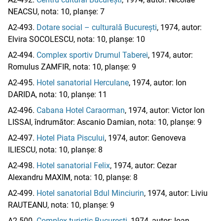
NEACSU, nota: 10, planșe: 7
A2-493.
Dotare social – culturală București
, 1974, autor:
Elvira SOCOLESCU, nota: 10, planșe: 10
A2-494.
Complex sportiv Drumul Taberei
, 1974, autor:
Romulus ZAMFIR, nota: 10, planșe: 9
A2-495.
Hotel sanatorial Herculane
, 1974, autor: Ion
DARIDA, nota: 10, planșe: 11
A2-496.
Cabana Hotel Caraorman
, 1974, autor: Victor Ion
LISSAI, îndrumător: Ascanio Damian, nota: 10, planșe: 9
A2-497.
Hotel Piata Piscului
, 1974, autor: Genoveva
ILIESCU, nota: 10, planșe: 8
A2-498.
Hotel sanatorial Felix
, 1974, autor: Cezar
Alexandru MAXIM, nota: 10, planșe: 8
A2-499.
Hotel sanatorial Bdul Minciurin
, 1974, autor: Liviu
RAUTEANU, nota: 10, planșe: 9
A2-500.
Complex turistic București
, 1974, autor: Ioan