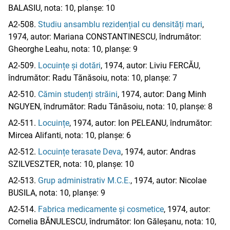
BALASIU, nota: 10, planșe: 10
A2-508.
Studiu ansamblu rezidențial cu densități mari
,
1974, autor: Mariana CONSTANTINESCU, îndrumător:
Gheorghe Leahu, nota: 10, planșe: 9
A2-509.
Locuințe și dotări
, 1974, autor: Liviu FERCĂU,
îndrumător: Radu Tănăsoiu, nota: 10, planșe: 7
A2-510.
Cămin studenți străini
, 1974, autor: Dang Minh
NGUYEN, îndrumător: Radu Tănăsoiu, nota: 10, planșe: 8
A2-511.
Locuințe
, 1974, autor: Ion PELEANU, îndrumător:
Mircea Alifanti, nota: 10, planșe: 6
A2-512.
Locuințe terasate Deva
, 1974, autor: Andras
SZILVESZTER, nota: 10, planșe: 10
A2-513.
Grup administrativ M.C.E.
, 1974, autor: Nicolae
BUSILA, nota: 10, planșe: 9
A2-514.
Fabrica medicamente și cosmetice
, 1974, autor:
Cornelia BĂNULESCU, îndrumător: Ion Găleșanu, nota: 10,