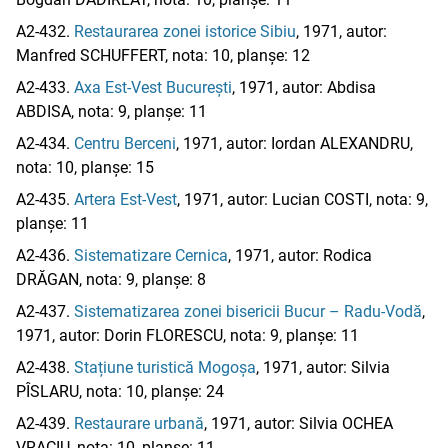
A2-432.
Restaurarea zonei istorice Sibiu
, 1971, autor:
Manfred SCHUFFERT, nota: 10, planșe: 12
A2-433.
Axa Est-Vest București
, 1971, autor: Abdisa
ABDISA, nota: 9, planșe: 11
A2-434.
Centru Berceni
, 1971, autor: Iordan ALEXANDRU,
nota: 10, planșe: 15
A2-435.
Artera Est-Vest
, 1971, autor: Lucian COSTI, nota: 9,
planșe: 11
A2-436.
Sistematizare Cernica
, 1971, autor: Rodica
DRĂGAN, nota: 9, planșe: 8
A2-437.
Sistematizarea zonei bisericii Bucur – Radu-Vodă
,
1971, autor: Dorin FLORESCU, nota: 9, planșe: 11
A2-438.
Stațiune turistică Mogoșa
, 1971, autor: Silvia
PÎSLARU, nota: 10, planșe: 24
A2-439.
Restaurare urbană
, 1971, autor: Silvia OCHEA
VRACIU, nota: 10, planșe: 11