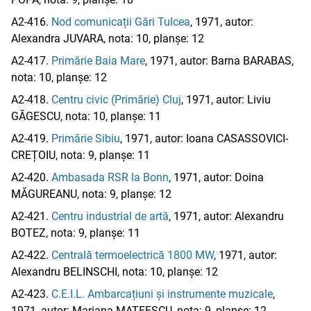
A2-416.
Nod comunicații Gări Tulcea
, 1971, autor:
Alexandra JUVARA, nota: 10, planșe: 12
A2-417.
Primărie Baia Mare
, 1971, autor: Barna BARABAS,
nota: 10, planșe: 12
A2-418.
Centru civic (Primărie) Cluj
, 1971, autor: Liviu
GĂGESCU, nota: 10, planșe: 11
A2-419.
Primărie Sibiu
, 1971, autor: Ioana CASASSOVICI-
CREȚOIU, nota: 9, planșe: 11
A2-420.
Ambasada RSR la Bonn
, 1971, autor: Doina
MĂGUREANU, nota: 9, planșe: 12
A2-421.
Centru industrial de artă
, 1971, autor: Alexandru
BOTEZ, nota: 9, planșe: 11
A2-422.
Centrală termoelectrică 1800 MW
, 1971, autor:
Alexandru BELINSCHI, nota: 10, planșe: 12
A2-423.
C.E.I.L. Ambarcațiuni și instrumente muzicale
,
1971, autor: Mariana MATEESCU, nota: 9, planșe: 12