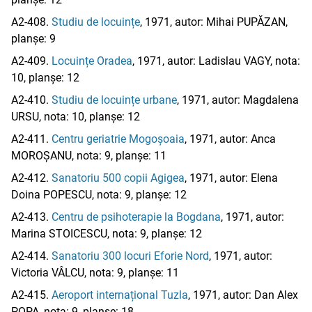
A2-408.
Studiu de locuințe
, 1971, autor: Mihai PUPĂZAN,
planșe: 9
A2-409.
Locuințe Oradea
, 1971, autor: Ladislau VAGY, nota:
10, planșe: 12
A2-410.
Studiu de locuințe urbane
, 1971, autor: Magdalena
URSU, nota: 10, planșe: 12
A2-411.
Centru geriatrie Mogoșoaia
, 1971, autor: Anca
MOROȘANU, nota: 9, planșe: 11
A2-412.
Sanatoriu 500 copii Agigea
, 1971, autor: Elena
Doina POPESCU, nota: 9, planșe: 12
A2-413.
Centru de psihoterapie la Bogdana
, 1971, autor:
Marina STOICESCU, nota: 9, planșe: 12
A2-414.
Sanatoriu 300 locuri Eforie Nord
, 1971, autor:
Victoria VÂLCU, nota: 9, planșe: 11
A2-415.
Aeroport internațional Tuzla
, 1971, autor: Dan Alex
POPA, nota: 9, planșe: 18