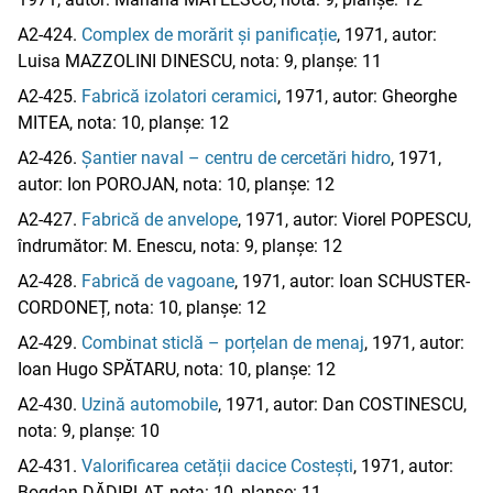
A2-424.
Complex de morărit și panificație
, 1971, autor:
Luisa MAZZOLINI DINESCU, nota: 9, planșe: 11
A2-425.
Fabrică izolatori ceramici
, 1971, autor: Gheorghe
MITEA, nota: 10, planșe: 12
A2-426.
Șantier naval – centru de cercetări hidro
, 1971,
autor: Ion POROJAN, nota: 10, planșe: 12
A2-427.
Fabrică de anvelope
, 1971, autor: Viorel POPESCU,
îndrumător: M. Enescu, nota: 9, planșe: 12
A2-428.
Fabrică de vagoane
, 1971, autor: Ioan SCHUSTER-
CORDONEȚ, nota: 10, planșe: 12
A2-429.
Combinat sticlă – porțelan de menaj
, 1971, autor:
Ioan Hugo SPĂTARU, nota: 10, planșe: 12
A2-430.
Uzină automobile
, 1971, autor: Dan COSTINESCU,
nota: 9, planșe: 10
A2-431.
Valorificarea cetății dacice Costești
, 1971, autor:
Bogdan DĂDIRLAT, nota: 10, planșe: 11