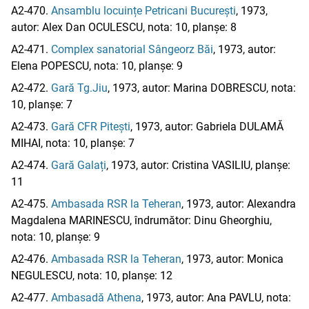
A2-470.
Ansamblu locuințe Petricani București
, 1973,
autor: Alex Dan OCULESCU, nota: 10, planșe: 8
A2-471.
Complex sanatorial Sângeorz Băi
, 1973, autor:
Elena POPESCU, nota: 10, planșe: 9
A2-472.
Gară Tg.Jiu
, 1973, autor: Marina DOBRESCU, nota:
10, planșe: 7
A2-473.
Gară CFR Pitești
, 1973, autor: Gabriela DULAMĂ
MIHAI, nota: 10, planșe: 7
A2-474.
Gară Galați
, 1973, autor: Cristina VASILIU, planșe:
11
A2-475.
Ambasada RSR la Teheran
, 1973, autor: Alexandra
Magdalena MARINESCU, îndrumător: Dinu Gheorghiu,
nota: 10, planșe: 9
A2-476.
Ambasada RSR la Teheran
, 1973, autor: Monica
NEGULESCU, nota: 10, planșe: 12
A2-477.
Ambasadă Athena
, 1973, autor: Ana PAVLU, nota: