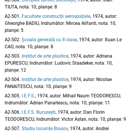
TIUTA, nota: 10, planșe: 8
A2-501.
Facultate construcții aerospațiale
, 1974, autor:
Gheorghe BADIU, îndrumător: Mircea Alifanti, nota: 10,
planșe: 5
A2-502.
Școala generală cu 8 clase
, 1974, autor: Xuan Le
CAO, nota: 10, planșe: 8
A2-503.
Institut de arte plastice
, 1974, autor: Adriana
EPURESCU, îndrumător: Ludovic Staadeker, nota: 10,
planșe: 12
A2-504.
Institut de arte plastice
, 1974, autor: Nicolae
PANAITESCU, nota: 10, planșe: 9
A2-505.
I.E.F.S.
, 1974, autor: Mihail Naum TEODORESCU,
îndrumător: Adrian Panaitescu, nota: 10, planșe: 11
A2-506.
I.E.F.S. București
, 1974, autor: Dan Florin
TEODORESCU, îndrumător: Victor Aslan, nota: 10, planșe: 9
A2-507.
Studiu locuințe Brașov
, 1974, autor: Andrei