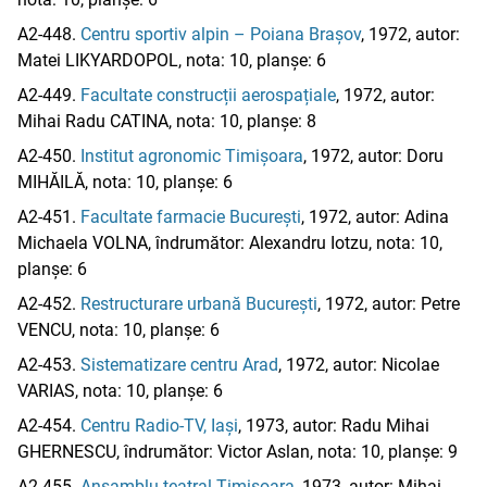
A2-448.
Centru sportiv alpin – Poiana Brașov
, 1972, autor:
Matei LIKYARDOPOL, nota: 10, planșe: 6
A2-449.
Facultate construcții aerospațiale
, 1972, autor:
Mihai Radu CATINA, nota: 10, planșe: 8
A2-450.
Institut agronomic Timișoara
, 1972, autor: Doru
MIHĂILĂ, nota: 10, planșe: 6
A2-451.
Facultate farmacie București
, 1972, autor: Adina
Michaela VOLNA, îndrumător: Alexandru Iotzu, nota: 10,
planșe: 6
A2-452.
Restructurare urbană București
, 1972, autor: Petre
VENCU, nota: 10, planșe: 6
A2-453.
Sistematizare centru Arad
, 1972, autor: Nicolae
VARIAS, nota: 10, planșe: 6
A2-454.
Centru Radio-TV, Iași
, 1973, autor: Radu Mihai
GHERNESCU, îndrumător: Victor Aslan, nota: 10, planșe: 9
A2-455.
Ansamblu teatral Timișoara
, 1973, autor: Mihai