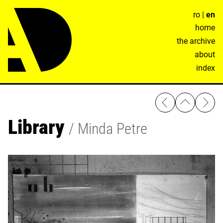
ro
|
en
home
the archive
about
index
Library
Minda Petre