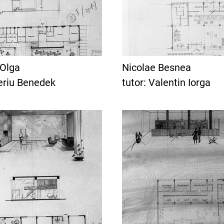
 Olga
Nicolae Besnea
beriu Benedek
tutor: Valentin Iorga