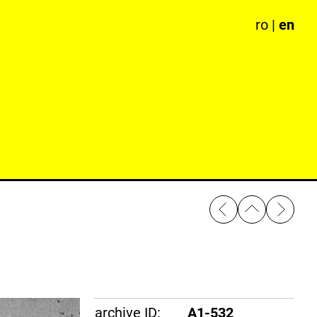
ro
|
en
archive ID:
A1-532