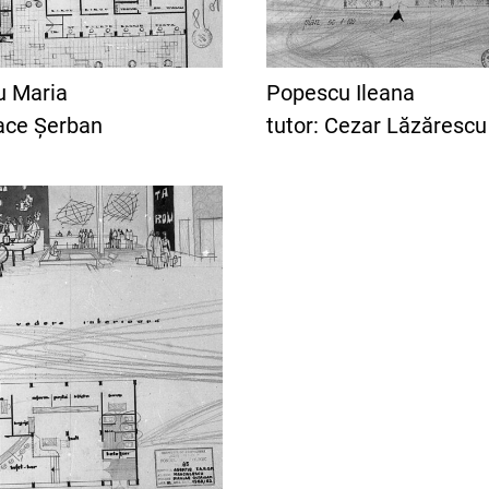
u Maria
Popescu Ileana
nace Șerban
tutor: Cezar Lăzărescu