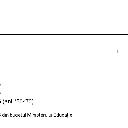
↑
)
)
(anii ’50-’70)
 din bugetul Ministerului Educației.