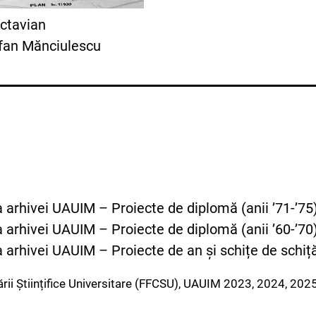
ctavian
efan Mănciulescu
a arhivei UAUIM – Proiecte de diplomă (anii ’71-’75
a arhivei UAUIM – Proiecte de diplomă (anii ’60-’70
a arhivei UAUIM – Proiecte de an și schițe de schiță 
rii Științifice Universitare (FFCSU), UAUIM 2023, 2024, 2025