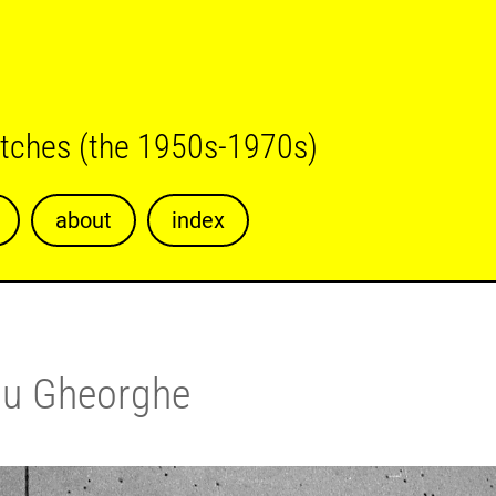
etches (the 1950s-1970s)
about
index
u Gheorghe